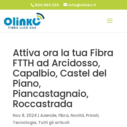
800.960.239
info@olinko.it
Attiva ora la tua Fibra
FTTH ad Arcidosso,
Capalbio, Castel del
Piano,
Piancastagnaio,
Roccastrada
Nov 8, 2024
|
Aziende
,
Fibra
,
Novità
,
Privati
,
Tecnologia
,
Tutti gli articoli